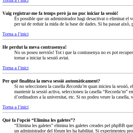
Torna a l’inici
Vaig registrar-me fa temps però ja no puc iniciar la sessió!
És possible que un administrador hagi desactivat o eliminat el
per tal de reduir la mida de la base de dades. Si ha passat això,
Torna a l’inici
He perdut la meva contrasenya!
No us poseu nerviós! Tot i que la contrasenya no es pot recuperar
tornar a iniciar la sessió aviat.
Torna a l’inici
Per què finalitza la meva sessió automàticament?
Si no seleccioneu la casella
Recorda’m
quan inicieu la sessió, e
mantenir la sessió activa, seleccioneu la casella “Recorda’m” en
d’ordinadors a la universitat, etc. Si no podeu veure la casella,
Torna a l’inici
Què fa l’opció “Elimina les galetes”?
“Elimina les galetes” elimina les galetes creades pel phpBB que
un administrador del fòrum les ha habilitat. Si experimenteu prob