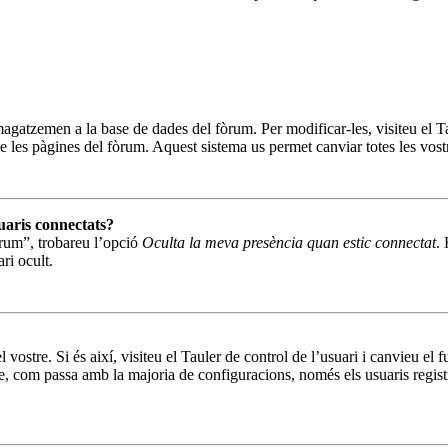
magatzemen a la base de dades del fòrum. Per modificar-les, visiteu el Ta
de les pàgines del fòrum. Aquest sistema us permet canviar totes les vost
uaris connectats?
fòrum”, trobareu l’opció
Oculta la meva presència quan estic connectat
. 
ri ocult.
 vostre. Si és així, visiteu el Tauler de control de l’usuari i canvieu el
com passa amb la majoria de configuracions, només els usuaris registrat