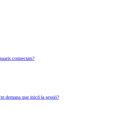
suaris connectats?
e’m demana que iniciï la sessió?