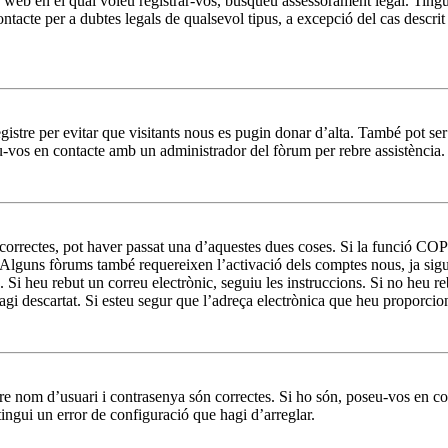
loc web en el qual voleu registrar-vos, busqueu assessorament legal. T
ntacte per a dubtes legals de qualsevol tipus, a excepció del cas descri
egistre per evitar que visitants nous es pugin donar d’alta. També pot se
eu-vos en contacte amb un administrador del fòrum per rebre assistència.
correctes, pot haver passat una d’aquestes dues coses. Si la funció COP
. Alguns fòrums també requereixen l’activació dels comptes nous, ja sigu
e. Si heu rebut un correu electrònic, seguiu les instruccions. Si no heu 
’hagi descartat. Si esteu segur que l’adreça electrònica que heu proporci
stre nom d’usuari i contrasenya són correctes. Si ho són, poseu-vos en 
ingui un error de configuració que hagi d’arreglar.