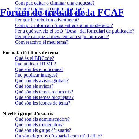
Com puc editar o eliminar una enquesta?
Per què no puc accedir a un fòrum?
Fòrum de treball de la FCAF
Per què no puc afegir fitxers adjunts?
Per què he rebut un advertiment?
Com puc informar d’una entrada a un moderador?
Per a què serveix el botó “Desa” del formulari de publicació?
Per què cal que la meva entrada sigui aprovada?
Com reactivo el meu tema?
Formatació i tipus de tema
Què és el BBCode?
Puc utilitzar HTML?
Què són les emoticones?
Puc publicar imatges?
Què són els avisos globals?
Què són els avisos?
Què són els temes recurrents?
Què són els temes bloquejats?
Què són les icones de tema?
Nivells i grups d’usuaris
Què són els administradors?
Què són els moderadors?
Què són els grups d’usuaris?
On són els grups d’usuaris i com m’hi afilio?