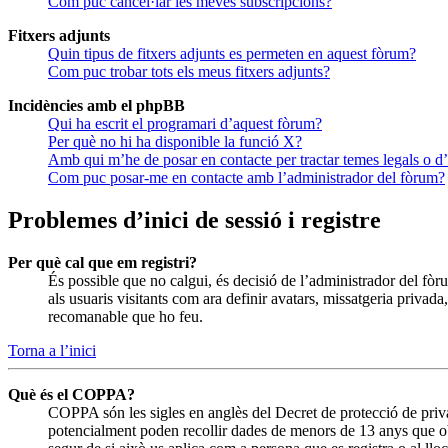
Com puc cancel·lar les meves subscripcions?
Fitxers adjunts
Quin tipus de fitxers adjunts es permeten en aquest fòrum?
Com puc trobar tots els meus fitxers adjunts?
Incidències amb el phpBB
Qui ha escrit el programari d’aquest fòrum?
Per què no hi ha disponible la funció X?
Amb qui m’he de posar en contacte per tractar temes legals o d
Com puc posar-me en contacte amb l’administrador del fòrum?
Problemes d’inici de sessió i registre
Per què cal que em registri?
És possible que no calgui, és decisió de l’administrador del fòru
als usuaris visitants com ara definir avatars, missatgeria privad
recomanable que ho feu.
Torna a l’inici
Què és el COPPA?
COPPA són les sigles en anglès del Decret de protecció de privad
potencialment poden recollir dades de menors de 13 anys que obti