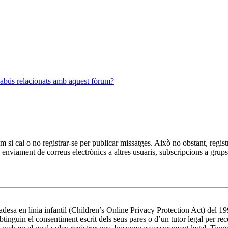
’abús relacionats amb aquest fòrum?
m si cal o no registrar-se per publicar missatges. Això no obstant, regis
a, enviament de correus electrònics a altres usuaris, subscripcions a grup
esa en línia infantil (Children’s Online Privacy Protection Act) del 199
nguin el consentiment escrit dels seus pares o d’un tutor legal per rec