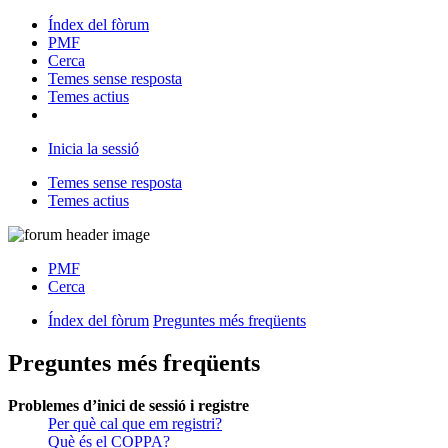
Índex del fòrum
PMF
Cerca
Temes sense resposta
Temes actius
Inicia la sessió
Temes sense resposta
Temes actius
PMF
Cerca
Índex del fòrum
Preguntes més freqüents
Preguntes més freqüents
Problemes d’inici de sessió i registre
Per què cal que em registri?
Què és el COPPA?