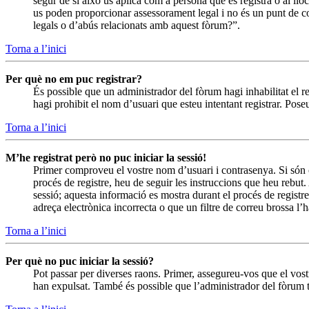
segur de si això us aplica com a persona que es registra o al l
us poden proporcionar assessorament legal i no és un punt de co
legals o d’abús relacionats amb aquest fòrum?”.
Torna a l’inici
Per què no em puc registrar?
És possible que un administrador del fòrum hagi inhabilitat el r
hagi prohibit el nom d’usuari que esteu intentant registrar. Pos
Torna a l’inici
M’he registrat però no puc iniciar la sessió!
Primer comproveu el vostre nom d’usuari i contrasenya. Si són 
procés de registre, heu de seguir les instruccions que heu rebut
sessió; aquesta informació es mostra durant el procés de registr
adreça electrònica incorrecta o que un filtre de correu brossa l
Torna a l’inici
Per què no puc iniciar la sessió?
Pot passar per diverses raons. Primer, assegureu-vos que el vo
han expulsat. També és possible que l’administrador del fòrum t