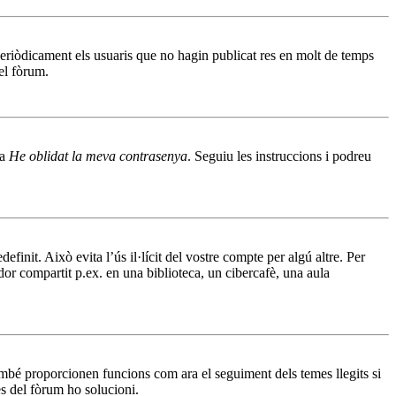
eriòdicament els usuaris que no hagin publicat res en molt de temps
el fòrum.
 a
He oblidat la meva contrasenya
. Seguiu les instruccions i podreu
init. Això evita l’ús il·lícit del vostre compte per algú altre. Per
or compartit p.ex. en una biblioteca, un cibercafè, una aula
ambé proporcionen funcions com ara el seguiment dels temes llegits si
es del fòrum ho solucioni.