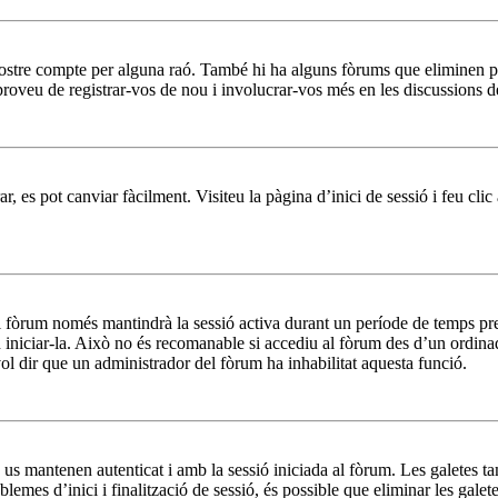
 vostre compte per alguna raó. També hi ha alguns fòrums que eliminen p
 proveu de registrar-vos de nou i involucrar-vos més en les discussions d
, es pot canviar fàcilment. Visiteu la pàgina d’inici de sessió i feu clic
l fòrum només mantindrà la sessió activa durant un període de temps predef
 iniciar-la. Això no és recomanable si accediu al fòrum des d’un ordinad
 vol dir que un administrador del fòrum ha inhabilitat aquesta funció.
 us mantenen autenticat i amb la sessió iniciada al fòrum. Les galetes t
lemes d’inici i finalització de sessió, és possible que eliminar les galet