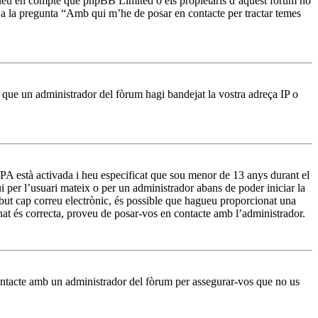
ingueu en compte que phpBB Limited o els propietaris d’aquest fòrum no
t a la pregunta “Amb qui m’he de posar en contacte per tractar temes
r que un administrador del fòrum hagi bandejat la vostra adreça IP o
PA està activada i heu especificat que sou menor de 13 anys durant el
i per l’usuari mateix o per un administrador abans de poder iniciar la
rebut cap correu electrònic, és possible que hagueu proporcionat una
onat és correcta, proveu de posar-vos en contacte amb l’administrador.
contacte amb un administrador del fòrum per assegurar-vos que no us