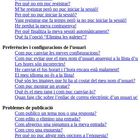
Per què no em puc registrar?
M’he registrat però no puc iniciar la sessió!
Per què no puc iniciar la sessió?
Vaig registrar-me fa temps però ja no puc iniciar la sessió!
He perdut la meva contrasenya!
Per què finalitza la meva sessió automàticament?
Què fa l’opció “Elimina les galetes”?
Preferències i configuracions de l’usuari
Com puc canviar les meves configuracions?
Com puc evitar que el meu nom d’usuari aparegui a la llista d’u
Les hores són incorrectes!
He canviat el fus horari i l’hora encara està malament!
El meu idioma no és a la llista!
Què són les imatges que hi ha al costat del meu nom d’usuari?
Com puc mostrar un avatar?
Què és el meu rang i com puc canviar-lo?
Quan faig clic sobre l’enllaç de correu electrònic d’un usuari s
Problemes de publicació
Com publico un tema nou o una resposta?
Com edito o elimino una entrada?
Com afegeixo una signatura a la meva entrada?
Com creo una enquesta?
Per què no puc afegir més opcions a l’enquesta?