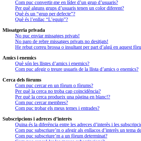
Com puc convertir-me en líder d’un grup d’usuaris?
Per què alguns grups d’usuaris tenen un color diferent?
Què és un “grup per defecte”?
Què és l’enllaç “L’equip”?
Missatgeria privada
No puc enviar missatges privats!
No paro de rebre missatges privats no desitjats!
He rebut correu brossa o insultant per part d’algú en aquest fòr
Amics i enemics
Què són les llistes d’amics i enemics?
Com puc afegir o treure usuaris de la llista d’amics o enemics?
Cerca dels fòrums
Com puc cercar en un fòrum o fòrums?
Per què la cerca no troba cap coincidència?
Per què la cerca produeix una pàgina en blanc!?
Com puc cercar membres?
Com puc trobar els meus temes i entrades?
Subscripcions i adreces d’interès
Quina és la diferència entre les adreces d’interès i les subscripc
Com puc subscriure’m o afegir als enllaços d’interès un tema d
Com puc subscriure’m a un fòrum determinat?