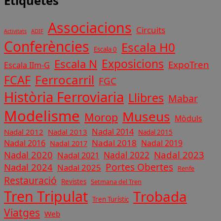
Etiquetes
Associacions
Circuits
ADIF
Activitats
Conferències
Escala H0
Escala 0
Exposicions
Escala N
ExpoTren
Escala IIm-G
Ferrocarril
FCAF
FGC
Història Ferroviaria
Llibres
Mabar
Modelisme
Museus
Morop
Mòduls
Nadal 2014
Nadal 2012
Nadal 2013
Nadal 2015
Nadal 2018
Nadal 2016
Nadal 2019
Nadal 2017
Nadal 2020
Nadal 2023
Nadal 2022
Nadal 2021
Nadal 2024
Portes Obertes
Nadal 2025
Renfe
Restauració
Revistes
Setmana del Tren
Tren Tripulat
Trobada
Tren Turístic
Viatges
Web