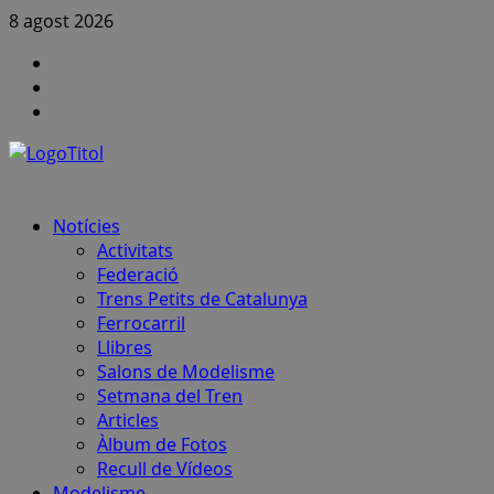
Skip
8 agost 2026
to
Canal
content
FCAF
Instagram
a
Canal
Youtube
notícies
FCAF
–
Telegram
Primary
Notícies
Menu
Activitats
Federació
Trens Petits de Catalunya
Ferrocarril
Llibres
Salons de Modelisme
Setmana del Tren
Articles
Àlbum de Fotos
Recull de Vídeos
Modelisme