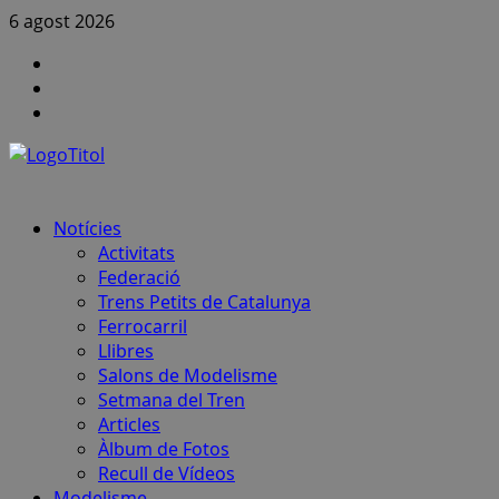
Skip
6 agost 2026
to
Canal
content
FCAF
Instagram
a
Canal
Youtube
notícies
FCAF
–
Telegram
Primary
Notícies
Menu
Activitats
Federació
Trens Petits de Catalunya
Ferrocarril
Llibres
Salons de Modelisme
Setmana del Tren
Articles
Àlbum de Fotos
Recull de Vídeos
Modelisme