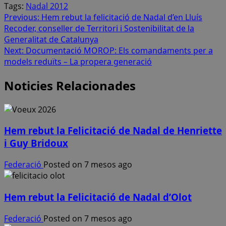
Tags:
Nadal 2012
Post
Previous:
Hem rebut la felicitació de Nadal d’en Lluís
Recoder, conseller de Territori i Sostenibilitat de la
navigation
Generalitat de Catalunya
Next:
Documentació MOROP: Els comandaments per a
models reduïts – La propera generació
Noticies Relacionades
Hem rebut la Felicitació de Nadal de Henriette
i Guy Bridoux
Federació
Posted on 7 mesos ago
Hem rebut la Felicitació de Nadal d’Olot
Federació
Posted on 7 mesos ago