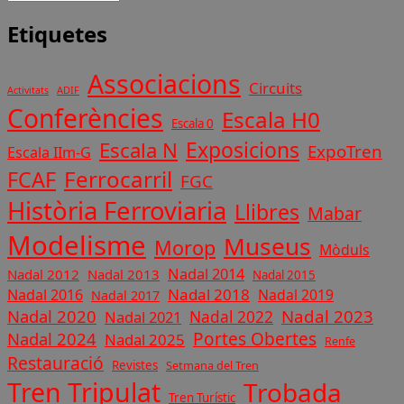
Etiquetes
Associacions
Circuits
ADIF
Activitats
Conferències
Escala H0
Escala 0
Exposicions
Escala N
ExpoTren
Escala IIm-G
Ferrocarril
FCAF
FGC
Història Ferroviaria
Llibres
Mabar
Modelisme
Museus
Morop
Mòduls
Nadal 2014
Nadal 2012
Nadal 2013
Nadal 2015
Nadal 2018
Nadal 2016
Nadal 2019
Nadal 2017
Nadal 2020
Nadal 2023
Nadal 2022
Nadal 2021
Nadal 2024
Portes Obertes
Nadal 2025
Renfe
Restauració
Revistes
Setmana del Tren
Tren Tripulat
Trobada
Tren Turístic