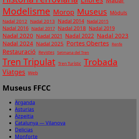
Mabar
Modelisme
Museus
Morop
Mòduls
Nadal 2014
Nadal 2012
Nadal 2013
Nadal 2015
Nadal 2018
Nadal 2016
Nadal 2019
Nadal 2017
Nadal 2020
Nadal 2023
Nadal 2022
Nadal 2021
Nadal 2024
Portes Obertes
Nadal 2025
Renfe
Restauració
Revistes
Setmana del Tren
Tren Tripulat
Trobada
Tren Turístic
Viatges
Web
Museus FFCC
Arganda
Asturias
Azpeitia
Catalunya — Vilanova
Delicias
Monforte