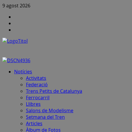
Skip
9 agost 2026
to
Canal
content
FCAF
Instagram
a
Canal
Youtube
notícies
FCAF
–
Telegram
Primary
Notícies
Menu
Activitats
Federació
Trens Petits de Catalunya
Ferrocarril
Llibres
Salons de Modelisme
Setmana del Tren
Articles
Àlbum de Fotos