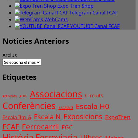
Expo Tren Shop
Telegram Canal FCAF
WebCams
YOUTUBE Canal FCAF
Noticies Anteriors
Arxius
Etiquetes
Associacions
Circuits
ADIF
Activitats
Conferències
Escala H0
Escala 0
Exposicions
Escala N
ExpoTren
Escala IIm-G
Ferrocarril
FCAF
FGC
Història Ferroviaria
Llibres