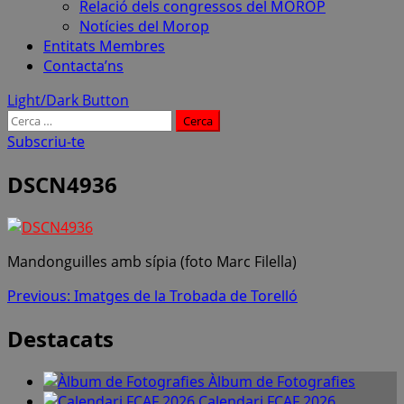
Relació dels congressos del MOROP
Notícies del Morop
Entitats Membres
Contacta’ns
Light/Dark Button
Cerca:
Subscriu-te
DSCN4936
Mandonguilles amb sípia (foto Marc Filella)
Post
Previous:
Imatges de la Trobada de Torelló
navigation
Destacats
Àlbum de Fotografies
Calendari FCAF 2026