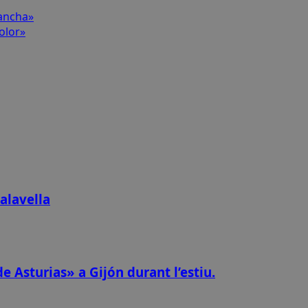
 ancha»
olor»
alavella
e Asturias» a Gijón durant l’estiu.