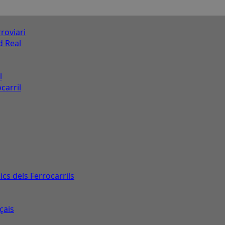
roviari
d Real
l
carril
s dels Ferrocarrils
çais