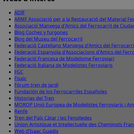
ADIF
ARMF Associació per a la Restauració del Material Fer
Associació Manxega d'Amics del Ferrocarril de Ciuda
Blog Coches y furgones
Blog del Museu del Ferrocarril
Federació Castellano Manxega d'Amics del Ferrocarri
Federació Espanyola d'Associacions d'Amics del Ferro
Federació Francesa de Modelisme Ferroviari
Federació Italiana de Modelistes Ferroviaris
FGC
Fisaic
Fòrum tren de jardí
Fundación de los Ferrocarriles Españoles
Historias del Tren
MOROP Unió Europea de Modelistes Ferroviaris i Amic
Renfe
Tren del País Càtar i les Fenolledes
Union Artistique et Intellectuelle des Cheminots Fran
Web d’Isaac Guadix