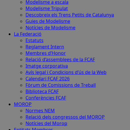
Modelisme a escala
Modelisme Tripulat
Descobreix els Trens Petits de Catalunya
Guies de Modelisme
Notícies de Modelisme
La Federació
Estatuts
Reglament Intern
Membres d’Honor
Relació d’assemblees de la FCAF
Imatge corporativa
Avís legal i Condicions d’ús de la Web
Calendari FCAF 2026
Fòrum de Comissions de Treball
Biblioteca FCAF
Conferències FCAF
MOROP
Normes NEM
Relació dels congressos del MOROP
Notícies del Morop
Entitats Membres