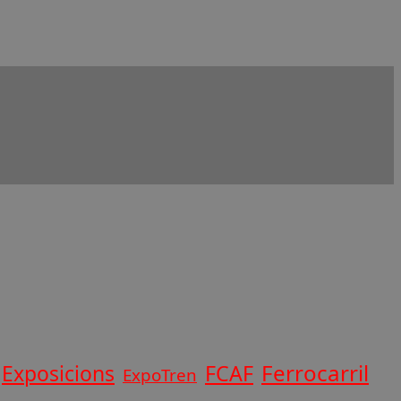
Ferrocarril
Exposicions
FCAF
ExpoTren