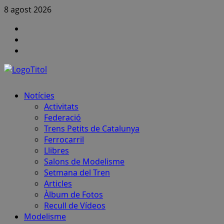
Skip
8 agost 2026
to
Canal
content
FCAF
Instagram
a
Canal
Youtube
notícies
FCAF
–
Telegram
Primary
Notícies
Menu
Activitats
Federació
Trens Petits de Catalunya
Ferrocarril
Llibres
Salons de Modelisme
Setmana del Tren
Articles
Àlbum de Fotos
Recull de Vídeos
Modelisme