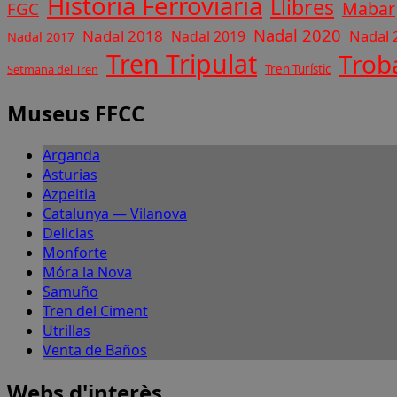
Història Ferroviaria
Llibres
Mabar
FGC
Nadal 2020
Nadal 2018
Nadal 
Nadal 2019
Nadal 2017
Tren Tripulat
Trob
Setmana del Tren
Tren Turístic
Museus FFCC
Arganda
Asturias
Azpeitia
Catalunya — Vilanova
Delicias
Monforte
Móra la Nova
Samuño
Tren del Ciment
Utrillas
Venta de Baños
Webs d'interès