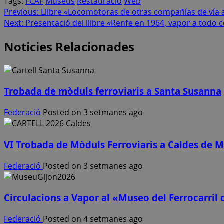
Tags:
FCAF
Museus
Restauració
Web
Post
Previous:
Llibre «Locomotoras de otras compañías de vía
Next:
Presentació del llibre «Renfe en 1964, vapor a todo c
navigation
Noticies Relacionades
Trobada de mòduls ferroviaris a Santa Susanna
Federació
Posted on 3 setmanes ago
VI Trobada de Mòduls Ferroviaris a Caldes de M
Federació
Posted on 3 setmanes ago
Circulacions a Vapor al «Museo del Ferrocarril d
Federació
Posted on 4 setmanes ago