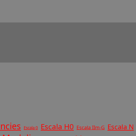
ncies
Escala H0
Escala N
Escala IIm-G
Escala 0