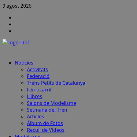
Skip
9 agost 2026
to
Canal
content
FCAF
Instagram
a
Canal
Youtube
notícies
FCAF
–
Telegram
Primary
Notícies
Menu
Activitats
Federació
Trens Petits de Catalunya
Ferrocarril
Llibres
Salons de Modelisme
Setmana del Tren
Articles
Àlbum de Fotos
Recull de Vídeos
Modelisme