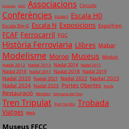
Associacions
Circuits
ADIF
Activitats
Conferències
Escala H0
Escala 0
Exposicions
Escala N
ExpoTren
Escala IIm-G
Ferrocarril
FCAF
FGC
Història Ferroviaria
Llibres
Mabar
Modelisme
Museus
Morop
Mòduls
Nadal 2014
Nadal 2012
Nadal 2013
Nadal 2015
Nadal 2018
Nadal 2016
Nadal 2019
Nadal 2017
Nadal 2020
Nadal 2023
Nadal 2022
Nadal 2021
Nadal 2024
Portes Obertes
Nadal 2025
Renfe
Restauració
Revistes
Setmana del Tren
Tren Tripulat
Trobada
Tren Turístic
Viatges
Web
Museus FFCC