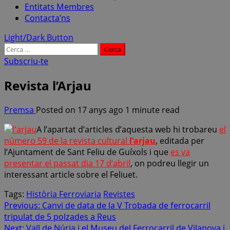
Entitats Membres
Contacta’ns
Light/Dark Button
Cerca:
Subscriu-te
Revista l’Arjau
Premsa
Posted on 17 anys ago
1 minute read
A l’apartat d’articles d’aquesta web hi trobareu
el
número 59 de la revista cultural
l’arjau
, editada per
l’Ajuntament de Sant Feliu de Guíxols i que
es va
presentar el passat dia 17 d’abril
, on podreu llegir un
interessant article sobre el Feliuet.
Tags:
Història Ferroviaria
Revistes
Post
Previous:
Canvi de data de la V Trobada de ferrocarril
tripulat de 5 polzades a Reus
navigation
Next:
Vall de Núria i el Museu del Ferrocarril de Vilanova i