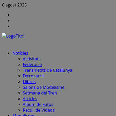
Skip
6 agost 2026
to
Canal
content
FCAF
Instagram
a
Canal
Youtube
notícies
FCAF
–
Telegram
Primary
Notícies
Menu
Activitats
Federació
Trens Petits de Catalunya
Ferrocarril
Llibres
Salons de Modelisme
Setmana del Tren
Articles
Àlbum de Fotos
Recull de Vídeos
Modelisme