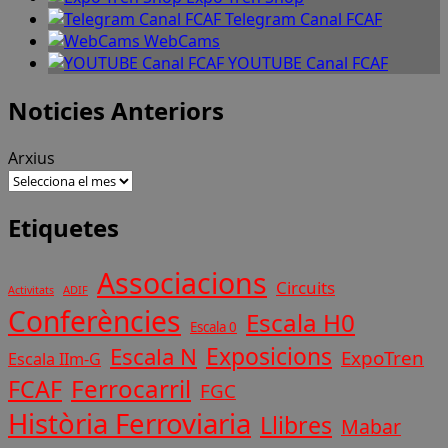
Telegram Canal FCAF
WebCams
YOUTUBE Canal FCAF
Noticies Anteriors
Arxius
Etiquetes
Associacions
Circuits
ADIF
Activitats
Conferències
Escala H0
Escala 0
Exposicions
Escala N
ExpoTren
Escala IIm-G
Ferrocarril
FCAF
FGC
Història Ferroviaria
Llibres
Mabar