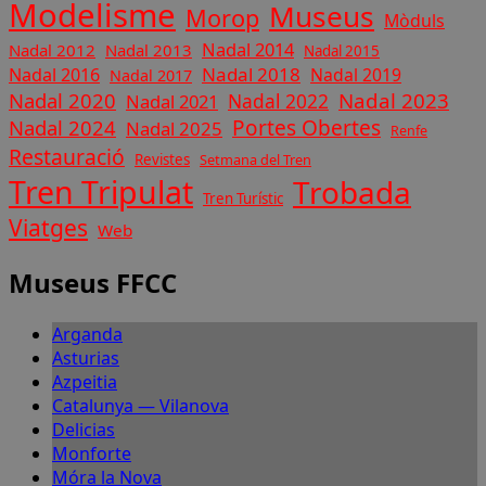
Modelisme
Museus
Morop
Mòduls
Nadal 2014
Nadal 2012
Nadal 2013
Nadal 2015
Nadal 2018
Nadal 2016
Nadal 2019
Nadal 2017
Nadal 2020
Nadal 2023
Nadal 2022
Nadal 2021
Nadal 2024
Portes Obertes
Nadal 2025
Renfe
Restauració
Revistes
Setmana del Tren
Tren Tripulat
Trobada
Tren Turístic
Viatges
Web
Museus FFCC
Arganda
Asturias
Azpeitia
Catalunya — Vilanova
Delicias
Monforte
Móra la Nova